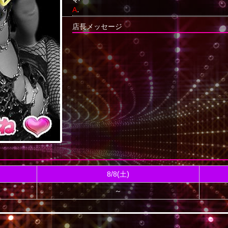
A
.
店長メッセージ
8/8(土)
～