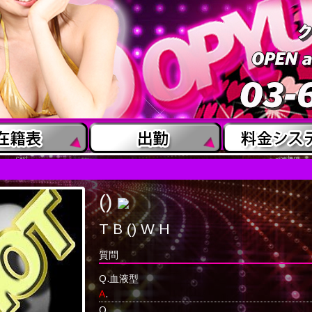
cast
system
()
T B () W H
質問
Q.
血液型
A
.
Q.