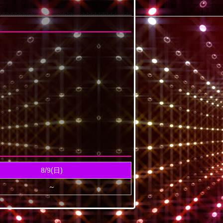
8/9(日)
～