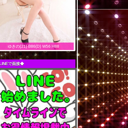
ゆきの(21) B86(D) W56 H88
LINEで面接◆