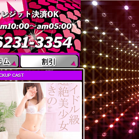
event
ICKUP CAST