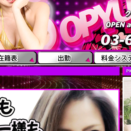
cast
system
P