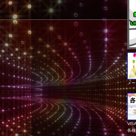
メー
VI
各種