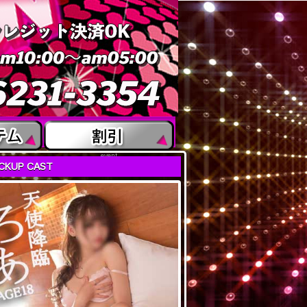
event
ICKUP CAST