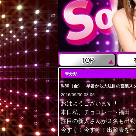
top
未分類
9/30（金） 早番から大注目の営業ス
2016/09/30 08:06
おはようございます！
本日私、チョコレート福田・
注目の新人さんが２名も出勤
今すぐ！今すぐ！出勤表をチ