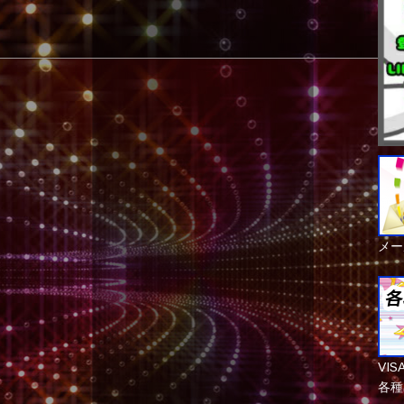
メー
VI
各種