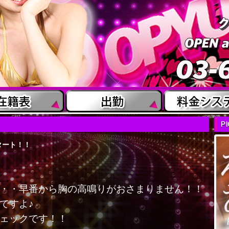
cast
system
P
タート！！
・・早番から胸の高鳴りがおさまりません！！
ですよ♪
ェックです！！