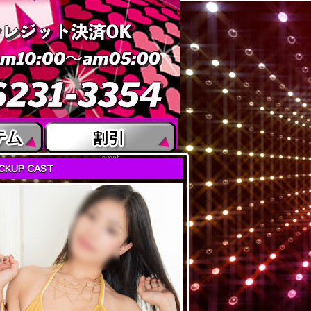
event
ICKUP CAST