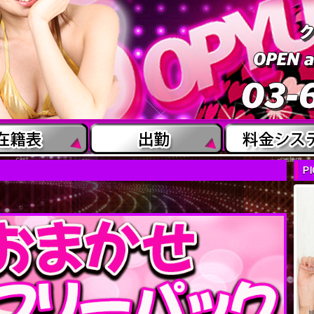
cast
system
P