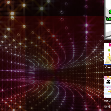
メー
VI
各種