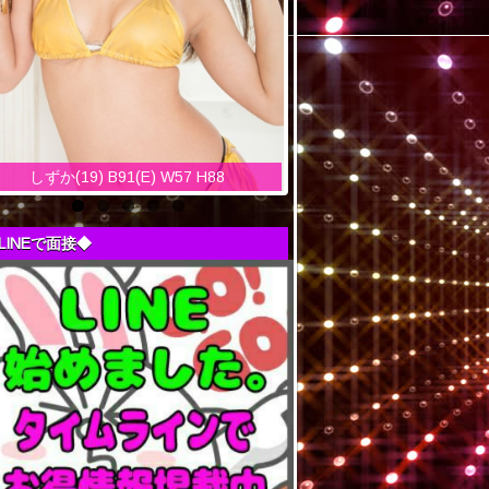
しずか(19) B91(E) W57 H88
LINEで面接◆