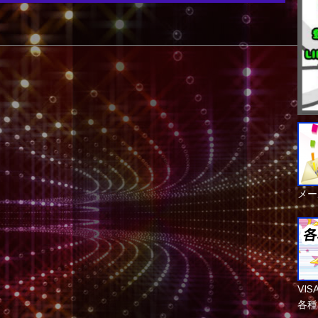
メー
VI
各種