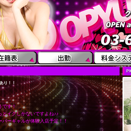
cast
system
P
報あり！！
うです！
とイクしかないですよね♪♪
ーパーギャルが体験入店予定！！