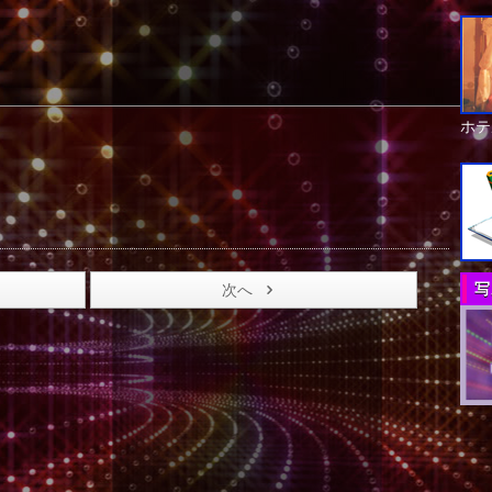
ホテ
写
次へ