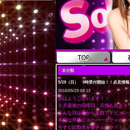
top
未分類
5/29（日） 9時受付開始！！必見情
2016/05/29 08:13
おはようございます！！
５月最後の日曜日、天気も良さそ
こんな日は昼から葛西でドピュンっ
本日は早番にスーパーボディのス
今すぐ出勤表を要チェック！！