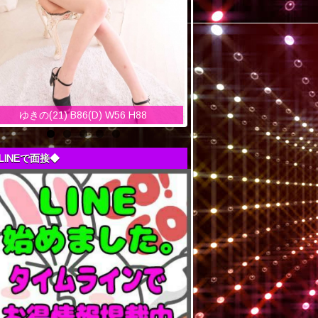
ゆきの(21) B86(D) W56 H88
LINEで面接◆