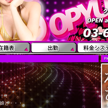
cast
system
P
！！
娘と・・・